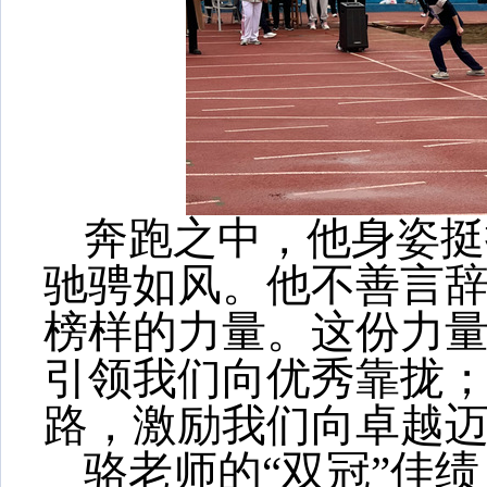
奔跑之中，他身姿挺
驰骋如风。他不善言
榜样的力量。这份力
引领我们向优秀靠拢
路，激励我们向卓越
骆老师的
“双冠”佳