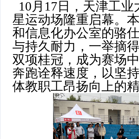
10月17日，天津工业
星运动场隆重启幕。
和信息化办公室的
骆
与持久耐力，一举摘得教
双项桂冠，成为赛场
奔跑诠释速度，以
坚
体
教职工昂扬向上的